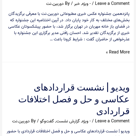
Leave a Comment
/
- ویژه
,
خبر
/ By
دوربین.نت
پانزدهمین جشنواره عکس خبری مطبوعاتی دوربین.نت با معرفی برگزیدگان
بخش‌های مختلف به کار خود پایان داد. در آیین اختتامیه این جشنواره که
در فضای باز خانه مهربان در تهران برگزار شد، با حضور پیشکسوتان عکاسی
خبری از برگزیدگان تقدیر شد. احسان رافتی مدیر برگزاری این جشنواره با
عذرخواهی از حاضران گفت : شرایط کرونا باعث …
آیین
Read More »
اختتامیه
پانزدهمین
جشنواره
عکس
دوربین.نت
ویدیو | نشست قراردادهای
برگزار
عکاسی و حل و فصل اختلافات
شد
قراردادی
Leave a Comment
/
- ویژه
,
گزارش نشست
,
گفت‌وگو
/ By
دوربین.نت
ویدیو | نشست قراردادهای عکاسی و حل و فصل اختلافات قراردادی با حضور