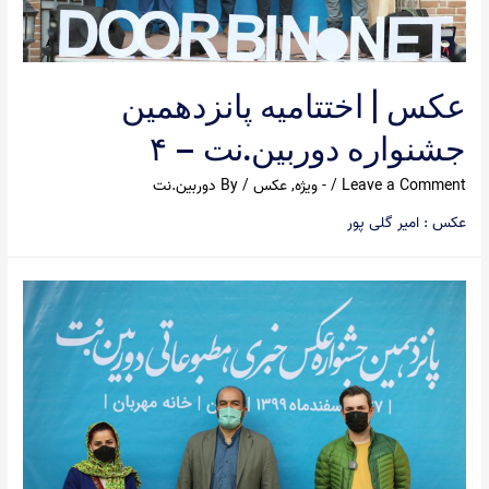
عکس | اختتامیه پانزدهمین
جشنواره دوربین.نت – ۴
Leave a Comment
/
- ویژه
,
عکس
/ By
دوربین.نت
عکس : امیر گلی پور