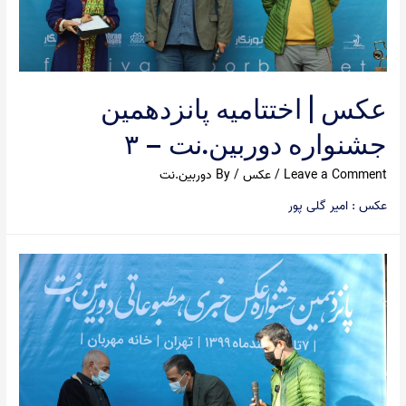
عکس | اختتامیه پانزدهمین
جشنواره دوربین.نت – ۳
Leave a Comment
/
عکس
/ By
دوربین.نت
عکس : امیر گلی پور