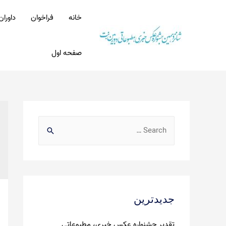
Ski
t
خانه
فراخوان
داوران
conten
صفحه اول
S
e
a
r
c
جدیدترین
h
f
تقدیر جشنواره عکس خبری، مطبوعاتی