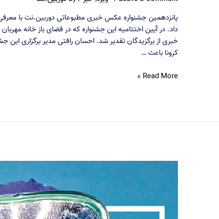
پانزدهمین جشنواره عکس خبری مطبوعاتی دوربین.نت با معرفی 
داد. در آیین اختتامیه این جشنواره که در فضای باز خانه مهربان
خبری از برگزیدگان تقدیر شد. احسان رافتی مدیر برگزاری این جش
کرونا باعث …
آیین
Read More »
اختتامیه
پانزدهمین
جشنواره
عکس
دوربین.نت
برگزار
شد