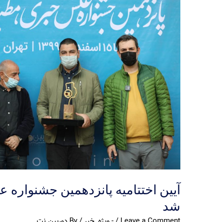
آیین اختتامیه پانزدهمین جشنواره 
شد
Leave a Comment
/
- ویژه
,
خبر
/ By
دوربین.نت