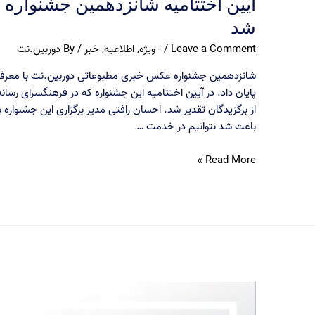
آیین اختتامیه شانزدهمین جشنواره
شد
Leave a Comment
/
- ویژه
,
اطلاعیه
,
خبر
/ By
دوربین.نت
شانزدهمین جشنواره عکس خبری مطبوعاتی دوربین.نت با معرفی
پایان داد. در آیین اختتامیه این جشنواره که در فرهنگسرای رسا
از برگزیدگان تقدیر شد. احسان رافتی مدیر برگزاری این جشنواره 
باعث شد نتوانیم در خدمت …
آیین
Read More »
اختتامیه
شانزدهمین
جشنواره
عکس
دوربین.نت
برگزار
شد