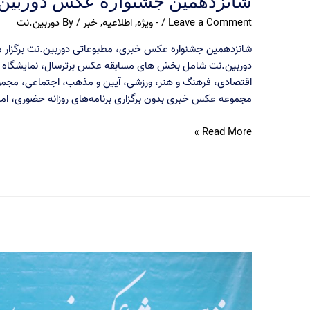
شانزدهمین جشنواره عکس دوربین.
Leave a Comment
/
- ویژه
,
اطلاعیه
,
خبر
/ By
دوربین.نت
شانزدهمین جشنواره عکس خبری، مطبوعاتی دوربین.نت برگزار 
دوربین.نت شامل بخش های مسابقه عکس برترسال، نمایشگاه 
اقتصادی، فرهنگ و هنر، ورزشی، آیین و مذهب، اجتماعی، م
مجموعه عکس خبری بدون برگزاری برنامه‌های روزانه حضوری، امسال
شانزدهمین
Read More »
جشنواره
عکس
دوربین.نت
برگزار
می‌شود