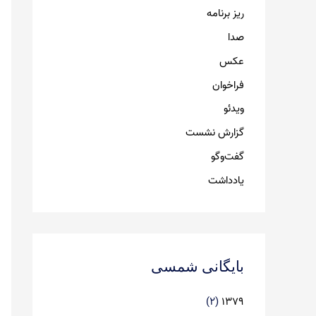
ریز برنامه
صدا
عکس
فراخوان
ویدئو
گزارش نشست
گفت‌وگو
یادداشت
بایگانی شمسی
(۲)
۱۳۷۹