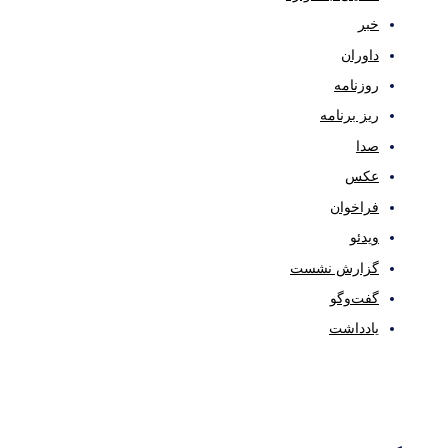
خبر
داوران
روزنامه
ریز برنامه
صدا
عکس
فراخوان
ویدئو
گزارش نشست
گفت‌وگو
یادداشت