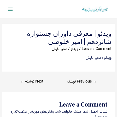
Ski
t
Main
conten
Menu
ویدئو | معرفی داوران جشنواره
شانزدهم | امیر خلوصی
Leave a Comment
/
ویدئو
/
محیا تابش
ویدئو : محیا تابش
راهبری
→
Previous نوشته
Next نوشته
←
نوشته
Leave a Comment
نشانی ایمیل شما منتشر نخواهد شد.
بخش‌های موردنیاز علامت‌گذاری
شده‌اند
*