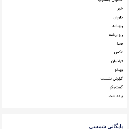
خبر
داوران
روزنامه
ریز برنامه
صدا
عکس
فراخوان
ویدئو
گزارش نشست
گفت‌وگو
یادداشت
بایگانی شمسی