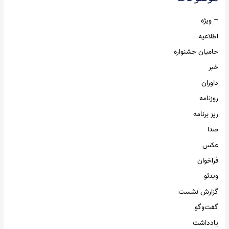
– ویژه
اطلاعیه
حامیان جشنواره
خبر
داوران
روزنامه
ریز برنامه
صدا
عکس
فراخوان
ویدئو
گزارش نشست
گفت‌وگو
یادداشت