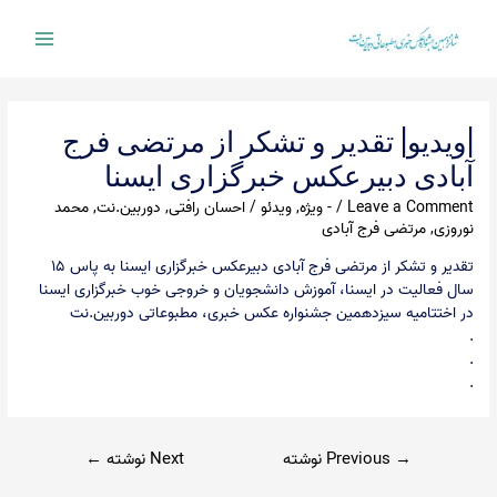
Ski
t
Main
conten
Menu
|ویدیو| تقدیر و تشکر از مرتضی فرج
آبادی دبیرعکس خبرگزاری ایسنا
Leave a Comment
/
- ویژه
,
ویدئو
/
احسان رافتی
,
دوربین.نت
,
محمد
نوروزی
,
مرتضی فرج آبادی
تقدیر و تشکر از مرتضی فرج آبادی دبیرعکس خبرگزاری ایسنا به پاس ۱۵
سال فعالیت در ایسنا، آموزش دانشجویان و خروجی خوب خبرگزاری ایسنا
در اختتامیه سیزدهمین جشنواره عکس خبری، مطبوعاتی دوربین.نت
.
.
.
راهبری
→
Previous نوشته
Next نوشته
←
نوشته