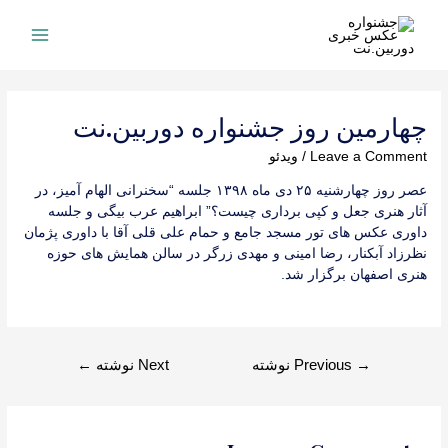
Ski
t
Main
conten
Menu
چهارمین روز جشنواره دوربین.نت
Leave a Comment
/
ویدئو
عصر روز چهارشنیه ۲۵ دی ماه ۱۳۹۸ جلسه “سخنرانی الهام آمیز، در
آثار هنری جعل و کپی برداری چیست؟” ابراهیم عرب بیگی و جلسه
داوری عکس های تور مسجد جامع و حمام علی قلی آقا با داوری پژمان
نظرزاد آبکنار، رضا امینی و مهدی زرگر در سالن همایش های حوزه
هنری اصفهان برگزار شد.
راهبری
→
Previous نوشته
Next نوشته
←
نوشته